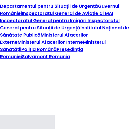
Departamentul pentru Situații de Urgență
Guvernul
României
Inspectoratul General de Aviație al MAI
Inspectoratul General pentru Imigări
Inspectoratul
General pentru Situații de Urgență
Institutul Național de
Sănătate Publică
Ministerul Afacerilor
Externe
Ministerul Afacerilor Interne
Ministerul
Sănătății
Poliția Română
Președinția
României
Salvamont România