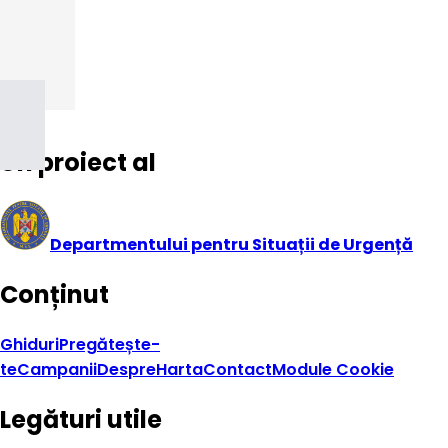
Un proiect al
Departmentului pentru Situații de Urgență
Conținut
Ghiduri
Pregătește-
te
Campanii
Despre
Harta
Contact
Module Cookie
Legături utile