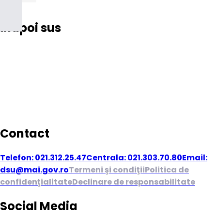
Înapoi sus
Contact
Telefon: 021.312.25.47
Centrala: 021.303.70.80
Email:
dsu@mai.gov.ro
Termeni şi condiţii
Politica de
confidenţialitate
Declinare de responsabilitate
Social Media