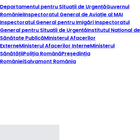
Departamentul pentru Situații de Urgență
Guvernul
României
Inspectoratul General de Aviație al MAI
Inspectoratul General pentru Imigări
Inspectoratul
General pentru Situații de Urgență
Institutul Național de
Sănătate Publică
Ministerul Afacerilor
Externe
Ministerul Afacerilor Interne
Ministerul
Sănătății
Poliția Română
Președinția
României
Salvamont România