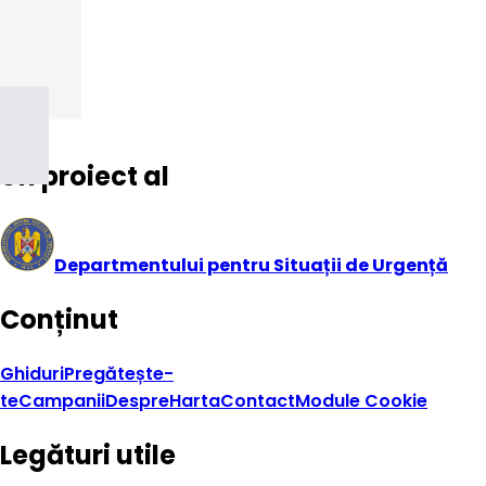
Un proiect al
Departmentului pentru Situații de Urgență
Conținut
Ghiduri
Pregătește-
te
Campanii
Despre
Harta
Contact
Module Cookie
Legături utile