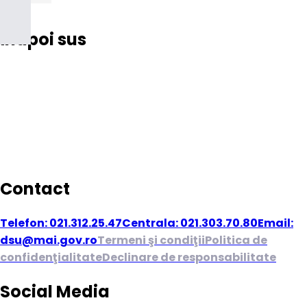
Înapoi sus
Contact
Telefon: 021.312.25.47
Centrala: 021.303.70.80
Email:
dsu@mai.gov.ro
Termeni şi condiţii
Politica de
confidenţialitate
Declinare de responsabilitate
Social Media